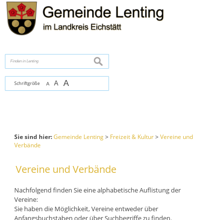
Zum Inhalt
,
zur Navigation
oder
zur Startseite
springen.
chließen
suchen
A
A
Schriftgröße
A
Sie sind hier:
Gemeinde Lenting
>
Freizeit & Kultur
>
Vereine und
Verbände
Vereine und Verbände
Nachfolgend finden Sie eine alphabetische Auflistung der
Vereine:
Sie haben die Möglichkeit, Vereine entweder über
Anfangsbuchstaben oder über Suchbegriffe zu finden.