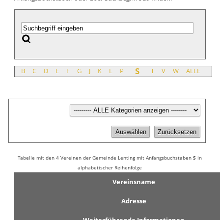
S
B
C
D
E
F
G
J
K
L
P
T
V
W
ALLE
Tabelle mit den 4 Vereinen der Gemeinde Lenting mit Anfangsbuchstaben
S
in
alphabetischer Reihenfolge
Vereinsname
Adresse