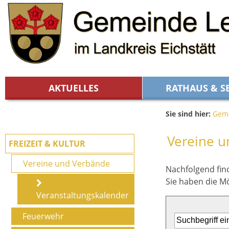
Zum Inhalt
,
zur Navigation
oder
zur Startseite
springen.
chließen
AKTUELLES
RATHAUS & S
Sie sind hier:
Geme
Vereine 
FREIZEIT & KULTUR
Vereine und Verbände
Nachfolgend find
Sie haben die M
Veranstaltungskalender
Feuerwehr