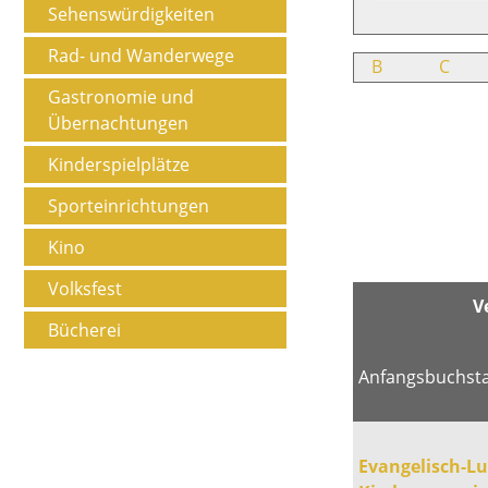
Sehenswürdigkeiten
Rad- und Wanderwege
B
C
Gastronomie und
Übernachtungen
Kinderspielplätze
Sporteinrichtungen
Kino
Volksfest
V
Bücherei
Anfangsbuchst
Evangelisch-Lu