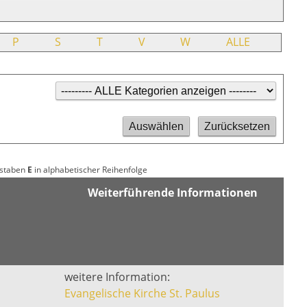
P
S
T
V
W
ALLE
hstaben
E
in alphabetischer Reihenfolge
Weiterführende Informationen
weitere Information:
Evangelische Kirche St. Paulus