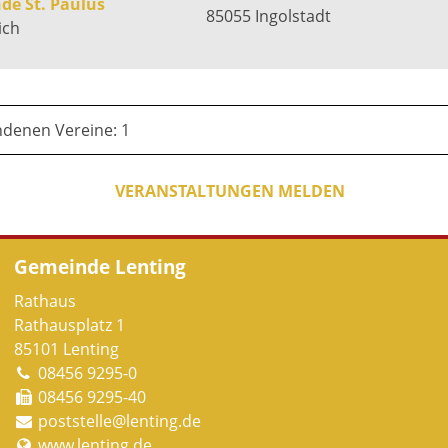
de St. Paulus
85055 Ingolstadt
ich
ndenen Vereine: 1
VERANSTALTUNGEN MELDEN
Gemeinde Lenting
Rathaus
Rathausplatz 1
85101 Lenting
08456 9295-0
08456 9295-40
poststelle@lenting.de
www.lenting.de