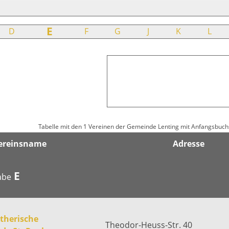
E
D
F
G
J
K
L
Tabelle mit den 1 Vereinen der Gemeinde Lenting mit Anfangsbuc
ereinsname
Adresse
E
abe
therische
Theodor-Heuss-Str. 40