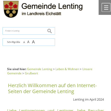
Zum Inhalt
,
zur Navigation
oder
zur Startseite
springen.
chließen
suchen
A
A
Schriftgröße
A
Sie sind hier:
Gemeinde Lenting
>
Leben & Wohnen
>
Unsere
Gemeinde
>
Grußwort
Herzlich Willkommen auf den Internet-
Seiten der Gemeinde Lenting
Lenting im April 2024
Liebe Lentingerinnen und Lentinger, liebe Besucher