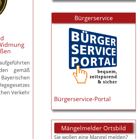
Bürgerservice
nd
 Widmung
aßen
fgeführten
rden gemäß
ayerischen
egesetzes
chen Verkehr
Bürgerservice-Portal
Mängelmelder Ortsbild
Sie wollen eine Mangel melden?