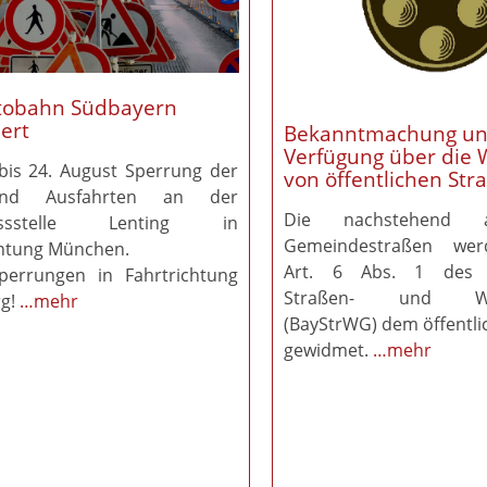
tobahn Südbayern
ert
Bekanntmachung u
Verfügung über die
bis 24. August Sperrung der
von öffentlichen Str
und Ausfahrten an der
Die nachstehend au
lussstelle Lenting in
Gemeindestraßen we
chtung München.
Art. 6 Abs. 1 des B
perrungen in Fahrtrichtung
Straßen- und Weg
g!
…mehr
(BayStrWG) dem öffentli
gewidmet.
…mehr