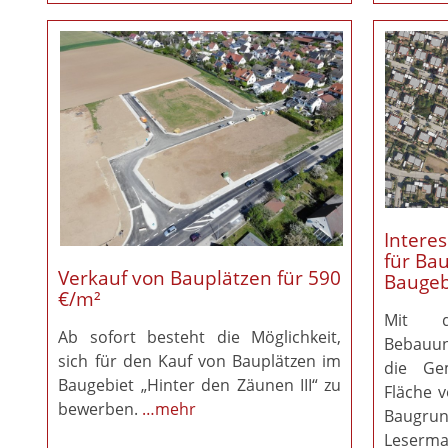
Intere
für Ba
Verkauf von Bauplätzen für 590
Baugeb
€/m²
Mit d
Ab sofort besteht die Möglichkeit,
Bebauun
sich für den Kauf von Bauplätzen im
die Ge
Baugebiet „Hinter den Zäunen III“ zu
Fläche 
bewerben.
…mehr
Baugrun
Leserma