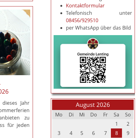
Kontaktformular
Telefonisch unter
08456/929510
per WhatsApp über das Bild
r
026
 dieses Jahr
August 2026
ommerferien
Mo
Di
Mi
Do
Fr
Sa
So
anbieten zu
1
2
ss für jeden
3
4
5
6
7
8
9