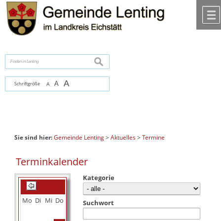
Zum Inhalt
,
zur Navigation
oder
zur Startseite
springen.
chließen
suchen
A
A
Schriftgröße
A
Sie sind hier:
Gemeinde Lenting
>
Aktuelles
>
Termine
Terminkalender
Kategorie
August 2026
Mo
Di
Mi
Do
Fr
Sa
So
Suchwort
1
2