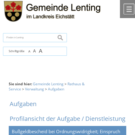
Zum Inhalt
,
zur Navigation
oder
zur Startseite
springen.
chließen
suchen
A
A
Schriftgröße
A
Sie sind hier:
Gemeinde Lenting
>
Rathaus &
Service
>
Verwaltung
>
Aufgaben
Aufgaben
Profilansicht der Aufgabe / Dienstleistung
Bußgeldbescheid bei Ordnungswidrigkeit; Einspruch