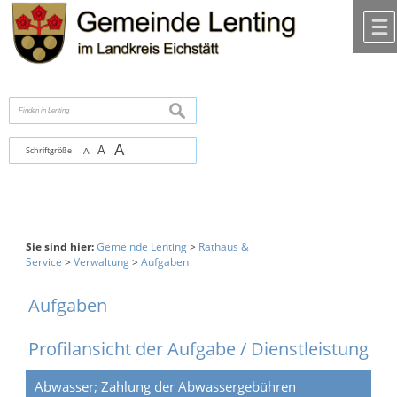
Zum Inhalt
,
zur Navigation
oder
zur Startseite
springen.
chließen
suchen
A
A
Schriftgröße
A
Sie sind hier:
Gemeinde Lenting
>
Rathaus &
Service
>
Verwaltung
>
Aufgaben
Aufgaben
Profilansicht der Aufgabe / Dienstleistung
Abwasser; Zahlung der Abwassergebühren