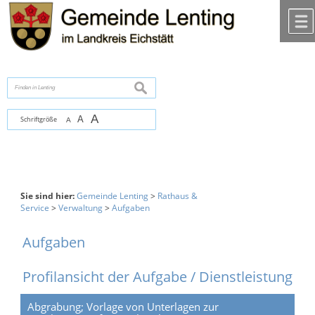
Zum Inhalt
,
zur Navigation
oder
zur Startseite
springen.
chließen
suchen
A
A
Schriftgröße
A
Sie sind hier:
Gemeinde Lenting
>
Rathaus &
Service
>
Verwaltung
>
Aufgaben
Aufgaben
Profilansicht der Aufgabe / Dienstleistung
Abgrabung; Vorlage von Unterlagen zur