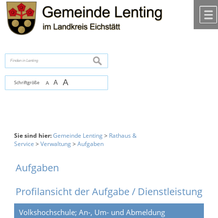
Zum Inhalt
,
zur Navigation
oder
zur Startseite
springen.
chließen
suchen
A
A
Schriftgröße
A
Sie sind hier:
Gemeinde Lenting
>
Rathaus &
Service
>
Verwaltung
>
Aufgaben
Aufgaben
Profilansicht der Aufgabe / Dienstleistung
Volkshochschule; An-, Um- und Abmeldung