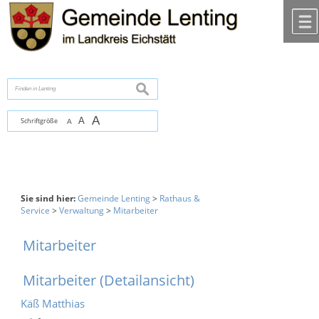
Zum Inhalt
,
zur Navigation
oder
zur Startseite
springen.
chließen
suchen
A
A
Schriftgröße
A
Sie sind hier:
Gemeinde Lenting
>
Rathaus &
Service
>
Verwaltung
>
Mitarbeiter
Mitarbeiter
Mitarbeiter (Detailansicht)
Käß Matthias