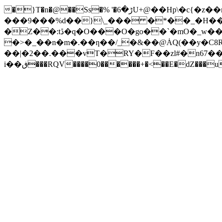
�}T�n�@��Ss�% '�ڑ�6U+@��Hp\�c{�z��n��xN�����xƍ v�vN��o����������O�P�Z��[�~���L��M�
���9���%d��}\_��� �*��_�H���z"
�Z��:tڐ�q�O���O�go��`�mO�_w��^�M�o-5+��+�2�o��:�������0 �W^d�F������Tf�Қ��7�E1d{�dj�����Q�
�>�_��n�m�.��ƞ��/_�&��@ȦQ(��y�C8R
��|�2��.���vT�RY�F��zl#�n67��
i��ڧ���RQV����0������+�<��E�