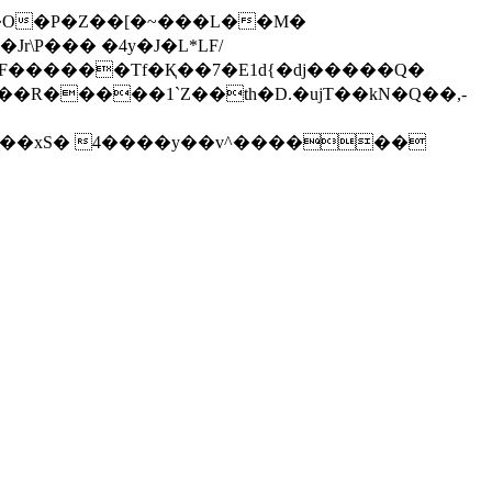
\P��� �4y�J�L*LF/
��R�����1`Z��th�D.�ujT��kN�Q��,-
�P���|���xS� 4����y��v^������