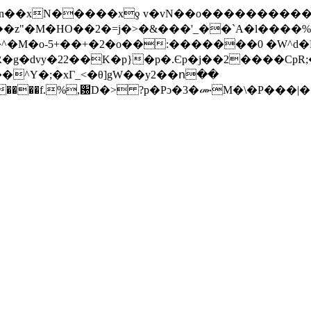
�M�HO��2�=j�>�&���'_��`A�l����%�Jr
�g�dvy�22��K�p}�p�.Єp�j��2����CpR;
�^Y�;�xГ_<�θ]gW��y2��ո��
dZ���u����f.%,԰D�> ?p�Pɔ�3�ሙM�\